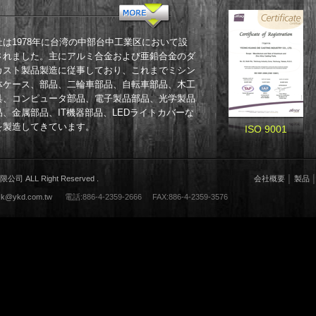
社は1978年に台湾の中部台中工業区において設
されました。主にアルミ合金および亜鉛合金のダ
カスト製品製造に従事しており、これまでミシン
体ケース、部品、二輪車部品、自転車部品、木工
具、コンピュータ部品、電子製品部品、光学製品
品、金属部品、IT機器部品、LEDライトカバーな
を製造してきています。
ISO 9001
 ALL Right Reserved .
会社概要
│
製品
.k@ykd.com.tw
電話:886-4-2359-2666 FAX:886-4-2359-3576