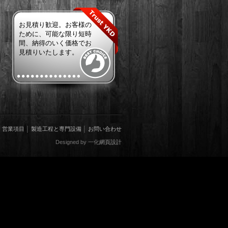
お見積り歓迎。お客様の
ために、可能な限り短時
間、納得のいく価格でお
見積りいたします。
│
営業項目
│
製造工程と専門設備
│
お問い合わせ
Designed by
一化
網頁設計