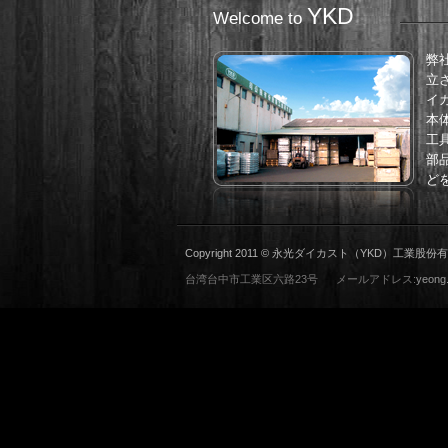
YKD
Welcome to
弊
立
イ
本
工
部
ど
Copyright 2011 © 永光ダイカスト（YKD）工業股份有限公司
台湾台中市工業区六路23号 メールアドレス:
yeong