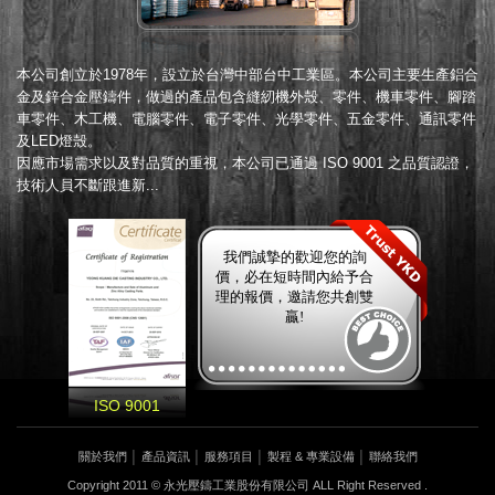
本公司創立於1978年，設立於台灣中部台中工業區。本公司主要生產鋁合
金及鋅合金壓鑄件，做過的產品包含縫紉機外殼、零件、機車零件、腳踏
車零件、木工機、電腦零件、電子零件、光學零件、五金零件、通訊零件
及LED燈殼。
因應市場需求以及對品質的重視，本公司已通過 ISO 9001 之品質認證，
技術人員不斷跟進新...
我們誠摯的歡迎您的詢
價，必在短時間內給予合
理的報價，邀請您共創雙
贏!
ISO 9001
關於我們
│
產品資訊
│
服務項目
│
製程 & 專業設備
│
聯絡我們
Copyright 2011 © 永光壓鑄工業股份有限公司 ALL Right Reserved .